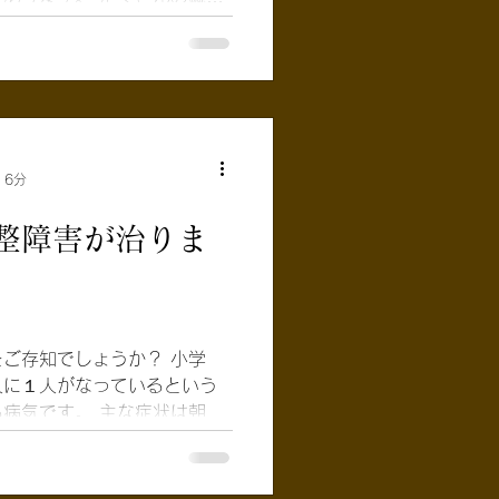
院ごとのスタイルがあり本当
ません。 鍼灸師は、はり師き
ます。 この免許は安全に施
な知識を見に付けた事を 試
けれど実際の治療方法につい
らず また学校でもあまり教
 6分
のは、鍼灸には多くの流派
とに治療法が違うため、国家
整障害が治りま
す。 鍼灸の学校を卒業して
療法を探して 身に付けて行
ざまな流派があるため 治療院
くるのです。 これは患者さ
に とても悩ましい事です。
ご存知でしょうか？ 小学
のような施術をしてくれるか
人に１人がなっているという
りにくい鍼灸の施術法を簡単
病気です。 主な症状は朝起
は夜にならなくては 動くこ
することも多いです。...