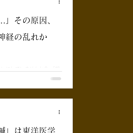
大きな得意分野があります。
果的なのか？ 「自律神
や 灸（きゅう）が効く
…」その原因、
当院では、手足の
ーチに加え、 東洋医学の視点
神経の乱れか
緊張を根本から緩めていきま
します。 １. 手足の
（視床下部・脳幹）」 へ
の中枢である「視床下部」
ルモンバランス、内臓の働
いにしていませんか？ 「朝
ントロールしている 命の
病院に行くほどではないけれ
あるツボに
寝ても疲れが取れない、肩や
来院される患者さんからも、
伺います。 検査をしても
うと、 「じゃあこの辛さは
になりますよね。 その慢性的
律神経の乱れ」が原因かもし
自律神経」ってなに？ 赤
鍼」は東洋医学
が副交感神経 自律神