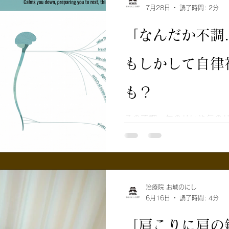
は、ここにこそ鍼灸治療の
7月28日
読了時間: 2分
なぜ、鍼灸が自律神経の乱れに効
経の乱れに、なぜ鍼（はり）
「なんだか不調
の？」と よくご質問をいただきます。 
ツボや 最新の科学的アプロ
もしかして自律
も大切にしながら、 神経の
す。 具体的な施術の仕組みをご紹介
ツボから、脳の「司令塔
も？
アプローチ 自律神経
や「脳幹」は、 体温やホ
その不調、年のせいや気のせ
きを 24時間自動でコ
スッキリ起きられない」 「
司令塔です。 手足に
ど、ずっと体がだるい」 「
首がガチガチ……」 当院に
こうしたお悩みを本当によく
「異常なし」と言われてしま
治療院 お城のにし
どこから来るの？」と 不安
6月16日
読了時間: 4分
な不調、もしかすると 「自
れません。 そもそも「
「肩こりに肩の
色が交感神経 青色