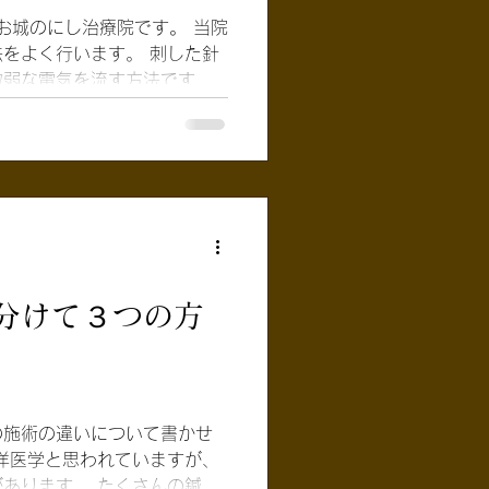
痛みの原因になっている神経
お城のにし治療院です。 当院
して、血流を良くする治療法
をよく行います。 刺した針
があり、運動による怪我やギ
微弱な電気を流す方法です。
的です。 しかし、伝統的な
トト」と、リズムよく筋肉が
く違う視点であなたの体を見
すが、痛みはほとんどありま
は「足のツボで、
のしびれや痛み ◯よく足がつ
脊柱管狭窄症 ◯ 顎関節症 ◯
ス パルス療法にはいくつかの
を動かし血流を上げることに
することが出来る。 ２．脳
分けて３つの方
内から放出する事が出来ま
系の活性化 「体→脊髄→
組みに脳から セロトニン や
の施術の違いについて書かせ
てこの痛みの伝達回路を閉じ
洋医学と思われていますが、
出来ます。
あります。 たくさんの鍼灸