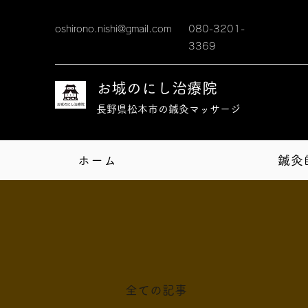
oshirono.nishi@gmail.com
080-3201-
3369
お城のにし治療院
​長野県松本市の鍼灸マッサージ
ホーム
鍼灸
全ての記事