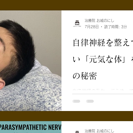
治療院 お城のにし
7月28日
読了時間: 3分
自律神経を整え
い「元気な体」
の秘密
自律神経の乱れ、どうやって整える？ 
は、慢性的な不調の原因とな
いて解説しました。 「ア
が踏みっぱなしになり、 「
うまく 効かなくなってい
ればこの乱れた自律神経を元
治療院 お城のにし