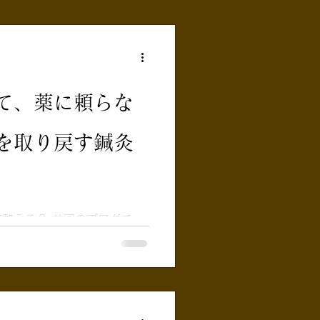
て、薬に頼らな
を取り戻す鍼灸
前回のブログで
る 「自律神経の乱れ」につ
クセル（交感神経）」 ばかり
ブレーキ（副交感神経）」が
る状態ですね。 では、どうす
に戻せるのでしょうか？ 実