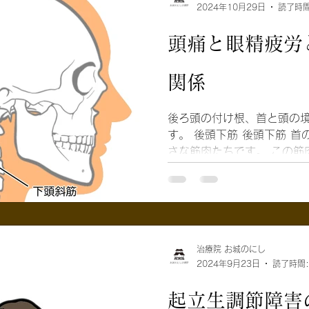
2024年10月29日
読了時間
頭痛と眼精疲労
関係
後ろ頭の付け根、首と頭の
す。 後頭下筋 後頭下筋 首の奥の深いところにある、小
さな筋肉たちです。 この筋
く関係があります。 後頭下筋（こうとうかきん）は、目
の動きや視覚に関連する役割
治療院 お城のにし
2024年9月23日
読了時間:
起立生調節障害