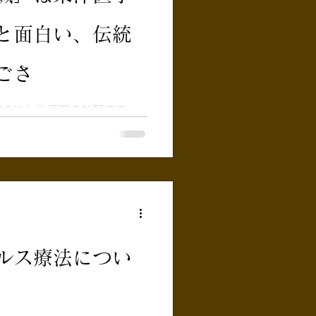
律神経とは、私たちの意思と
と面白い、伝統
ずに自動で体温、血流、呼吸、
れている神経です。 自律
のタイプがあります。 交感
ごさ
） 日中、仕事をしている時
スを感じている時に優位にな
城のにし治療院の杉野です。
クセル」です。 副交感神経
もらう」 「腰が痛い
夜寝ている時や、リラックス
鍼灸（しんきゅう）と聞く
直接アプローチする治療」を
ではないでしょうか。そし
の鍼灸だ」と思われていませ
灸界における最大の「大いな
、一般にはあまり知られてい
鍼灸」の本当の違いと、その
ルス療法につい
ます。 痛いところに打つ鍼
のです。 「痛い場所、凝っ
をする」 これは現代の解剖
医学」の考え方に近いアプロ