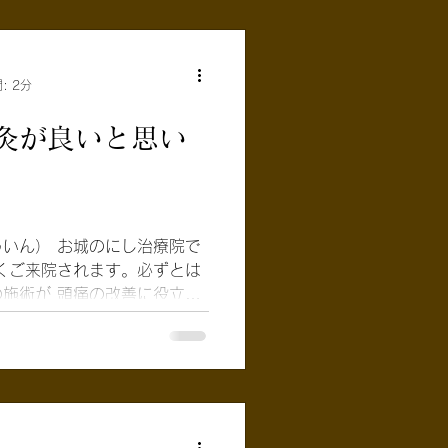
: 2分
灸が良いと思い
いん） お城のにし治療院で
くご来院されます。必ずとは
施術が 頭痛の改善に役立つ
います。 いくつかご紹介致します。 1....