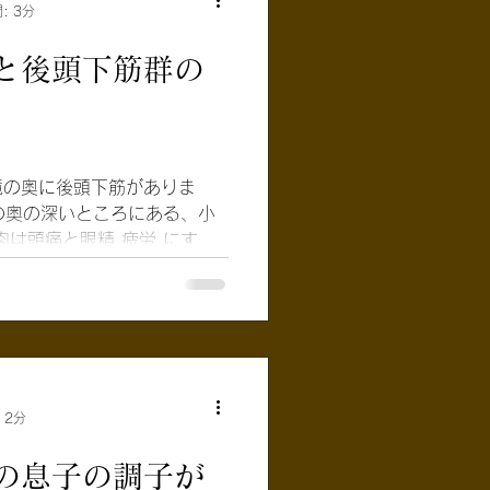
: 3分
と後頭下筋群の
境の奥に後頭下筋がありま
肉は頭痛と眼精 疲労 にすご
を持つ筋肉です。...
 2分
の息子の調子が