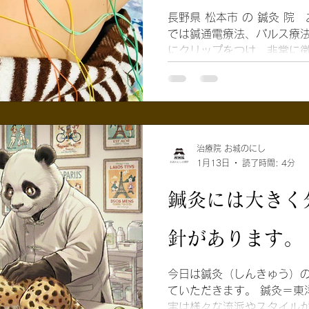
ーチです。 筋肉のコリや、
長野県 松本市 の 鍼灸 院 
をピンポイントで狙い撃ち
では鍼通電療法、パルス療法
です。これはこれで即効性
にクリップをつけ、非常に
ックリ腰などには非常に効果
「トントントン」や「トト
「東洋医学」の鍼灸は、全
動く不思議な感覚がありま
ています。 東洋医学の鍼灸
せん。 こんな方にお勧めです。 ◯ガチガチに固まったし
つこい肩こりや腰痛 ◯手足
る ◯慢性頭痛、 片頭痛 ◯
睡眠障害 ◯ メンタルヘル
治療院 お城のにし
1月13日
読了時間: 4分
手法があります。 １．筋肉
より深部まで筋肉を柔らかく
鍼灸には大きく
神経を介して 脳内 モルヒネ （内因性 オピオイド ）の分
泌 エンケファリンやエンドルフィンといった 「痛みに
対する天然の鎮痛剤」を脳
針があります。
す。 ３． 下行性疼痛抑制
脳」と 痛みが伝達される仕
今日は鍼灸（しんきゅう）
ノルアドレナリン を放出し
ていただきます。 鍼灸＝東
て痛みを感じなくする事が
実は様々な流派やスタイルが