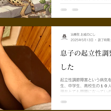
院がありますが、その治療
に 施術方法は同じではあり
ゅう師という免許を持ってい
術をしたり医学的、解剖学的
験をして免許をとります。 
ては、国家試験では問題とな
治療院 お城のにし
2025年5月13日
読了時間:
えてもらえません。 という
（りゅうは）があり 流派ご
息子の起立性調
試験の問題に出来ないからで
免許をとってから、自分で治
くのです。 治療法にはさま
した
によって治療がかなり違って
んにとって鍼灸院を選ぶさい
起立性調節障害という病気を
実際に行ってみるまで、ど
生、中学生、高校生の１０
わからないからです。 わか
現在とても問題になっている
にお教えします。 大きく分
きることが出来ず、午後また
とが出来ません。 昼夜が逆転