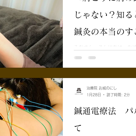
経はアクセルとブレーキ 自
じゃない？知る
は関係なく、 24時間休ま
消化などをコントロールしてく
神経には、大きく分けて2つ
鍼灸の本当のす
神経（活動・緊張のスイッチ
や運動している時、 ストレ
みなさん、こんにちは、お
ります。 車で例えると「ア
「肩が凝ったから、肩に鍼を打って
（休息・回復のスイッチ） 
から、腰にお灸をすえる」 
してくつろい
と、こうした「痛む場所に
イメージされる方が多いの
て、それこそが「東洋医学
治療院 お城のにし
んか？ 実はこれ、現代の鍼
1月28日
読了時間: 2分
る誤解」なんです！ 今回は
ない「伝統的な東洋医学の
鍼通電療法 パ
素晴らしさについてお話しし
は、実は「西洋医学」に近い
て
ている場所に直接、鍼やお灸
学や生理学、つまり「西洋