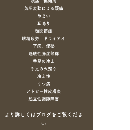
頭痛 偏頭痛
気圧変動による頭痛
めまい
耳鳴り
顎関節症
眼精疲労 ドライアイ
下痢、便秘
過敏性腸症候群
手足の冷え
手足の火照り
冷え性
うつ病
アトピー性皮膚炎
​起立性調節障害
​より詳しくはブログをご覧くださ
い