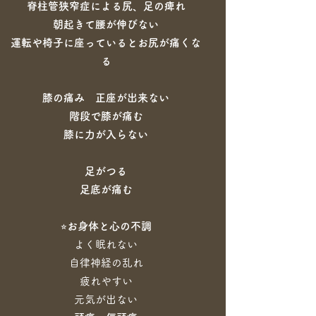
脊柱管狭窄症による尻、足の痺れ
朝起きて腰が伸びない
運転や椅子に座っているとお尻が痛くな
る
膝の痛み 正座が出来ない
階段で膝が痛む
膝に力が入らない
足がつる
足底が痛む
⭐︎
お身体と心の不調
よく眠れない
自律神経の乱れ
疲れやすい
元気が出ない