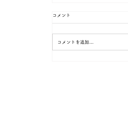
コメント
コメントを追加…
自律神経を整えて、薬に頼ら
ない「元気な体」を取り戻す
鍼灸の秘密