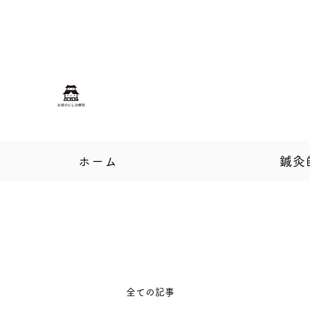
oshirono.nishi@gmail.com
080-3201-
3369
お城のにし治療院
​長野県松本市の鍼灸マッサージ
ホーム
鍼灸
全ての記事