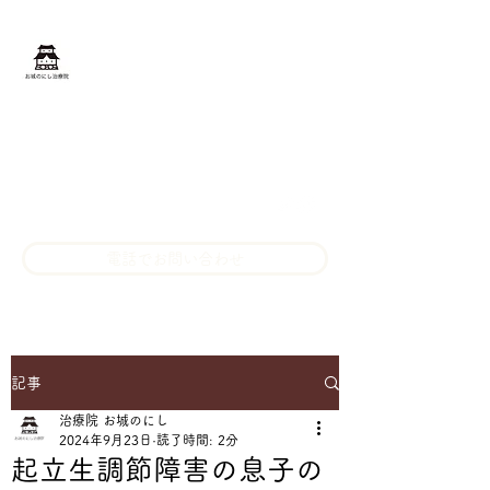
お城のにし治療院
​長野県松本市の鍼灸マッサー
ジ
oshirono.nishi@gmail.com
080-3201-3369
電話でお問い合わせ
記事
治療院 お城のにし
2024年9月23日
読了時間: 2分
起立生調節障害の息子の