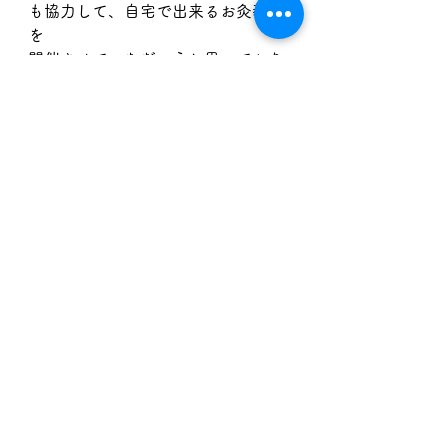
も協力して、自宅で出来るお灸教室
を
開催させていただこうと思っており
ます。
すぐではありませんが、詳細が決ま
りましたらまたご報告いたします。
すべて表示
最新記事