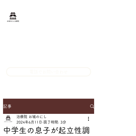
お城のにし治療院
​長野県松本市の鍼灸マッサー
ジ
oshirono.nishi@gmail.com
080-3201-3369
電話でお問い合わせ
記事
治療院 お城のにし
2024年6月11日
読了時間: 3分
中学生の息子が起立性調